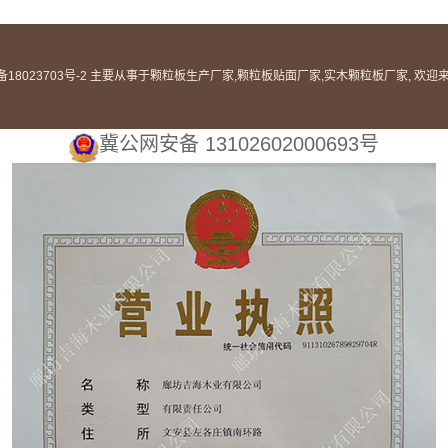
备18023703号-2
主要从事于
颗粒板生产厂家
,
颗粒板贴面厂家
,
实木颗粒板厂家
, 欢
冀公网安备 13102602000693号