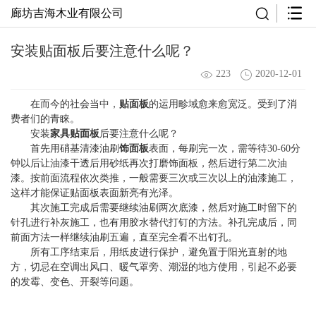
廊坊吉海木业有限公司
安装贴面板后要注意什么呢？
223
2020-12-01
在而今的社会当中，
贴面板
的运用畛域愈来愈宽泛。受到了消
费者们的青睐。
安装
家具贴面板
后要注意什么呢？
首先用硝基清漆油刷
饰面板
表面，每刷完一次，需等待30-60分
钟以后让油漆干透后用砂纸再次打磨饰面板，然后进行第二次油
漆。按前面流程依次类推，一般需要三次或三次以上的油漆施工，
这样才能保证贴面板表面新亮有光泽。
其次施工完成后需要继续油刷两次底漆，然后对施工时留下的
针孔进行补灰施工，也有用胶水替代打钉的方法。补孔完成后，同
前面方法一样继续油刷五遍，直至完全看不出钉孔。
所有工序结束后，用纸皮进行保护，避免置于阳光直射的地
方，切忌在空调出风口、暖气罩旁、潮湿的地方使用，引起不必要
的发霉、变色、开裂等问题。